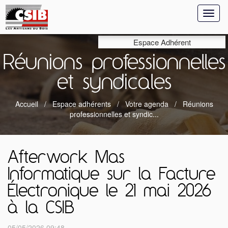
Toggl
naviga
Espace Adhérent
Réunions professionnelles
et syndicales
Accueil
Espace adhérents
Votre agenda
Réunions
professionnelles et syndic...
Afterwork Mas
Informatique sur la Facture
Électronique le 21 mai 2026
à la CSIB
05/05/2026 09:48