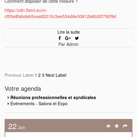
Comment disposer de cette mesure ?
https://cdn.flxml.eu/m-
cf55e8fabdeb5cea82215c3ee534d6e30812b6b20f792f9d
Lire la suite
Par Admin
Previous Label
1
2
3
Next Label
Votre agenda
Réunions professionnelles et syndicales
Evénements - Salons et Expo
22
Jun