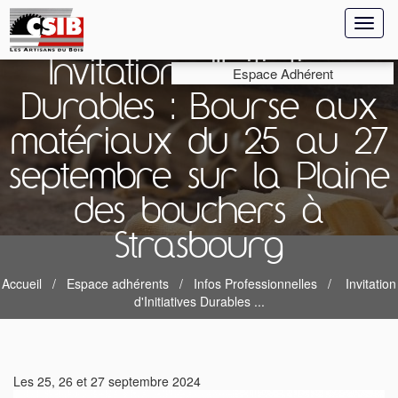
Toggl
naviga
Invitation d'Initiatives
Espace Adhérent
Durables : Bourse aux
matériaux du 25 au 27
septembre sur la Plaine
des bouchers à
Strasbourg
Accueil
Espace adhérents
Infos Professionnelles
Invitation
d'Initiatives Durables ...
Les 25, 26 et 27 septembre 2024