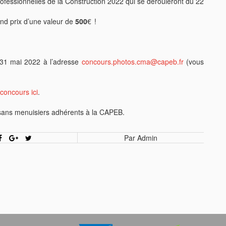
ofessionnelles de la Construction 2022 qui se dérouleront du 22
ond prix d’une valeur de
500
€ !
e 31 mai 2022 à l’adresse
concours.photos.cma@capeb.fr
(vous
concours ici
.
isans menuisiers adhérents à la CAPEB.
Par Admin