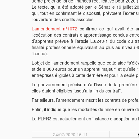
3ème projet de loi de finances rectificative pour 2020
Le texte, qui a été adopté par le Sénat le 19 juil
qui, tout en confirmant le dispositif, prévoient l’exte
l’ouverture des crédits associés.
L’amendement n°1072
confirme ce qui avait été a
l’exécution des contrats d’apprentissage conclus entre
d’apprentis prévue à l’article L.6243-1 du code du tr
finalité professionnelle équivalant au plus au niveau 
licence).
L’objet de l’amendement rappelle que cette aide “s’él
et de 8 000 euros pour un apprenti majeur” et qu’elle 
entreprises éligibles à cette dernière et pour la seule
Le gouvernement précise qu’à l’issue de la première a
elles étaient éligibles jusqu’à la fin du contrat”.
Par ailleurs, l’amendement inscrit les contrats de profes
Enfin, il indique que les modalités de mise en œuvre de
Le PLFR3 est actuellement en instance d’adoption au 
24/07/2020 16:11